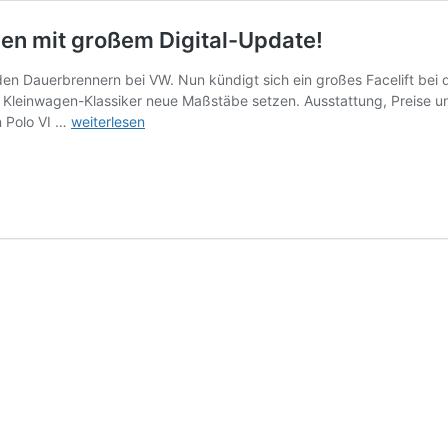
gen mit großem Digital-Update!
en Dauerbrennern bei VW. Nun kündigt sich ein großes Facelift bei 
r Kleinwagen-Klassiker neue Maßstäbe setzen. Ausstattung, Preise un
Neuer
n Polo VI …
weiterlesen
VW
Polo
(Facelift)
–
Der
Kleinwagen
mit
großem
Digital-
Update!