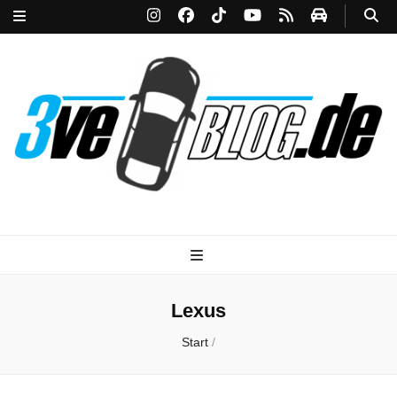
3ve-Blog.de
Das Automagazin mit Drive!
Lexus
Start
/