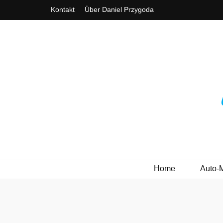
Kontakt
Über Daniel Przygoda
3ve-Blog.de
Das Automagazin mit Drive!
Home
Auto-