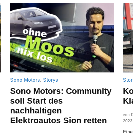
Sono Motors
,
Storys
Stor
Sono Motors: Community
Ko
soll Start des
Kl
nachhaltigen
von
D
Elektroautos Sion retten
2023
Eine