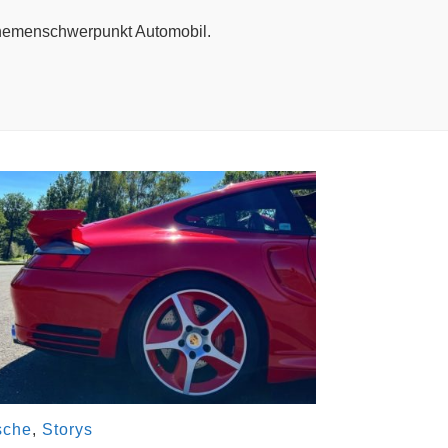
t Themenschwerpunkt Automobil.
sche
,
Storys