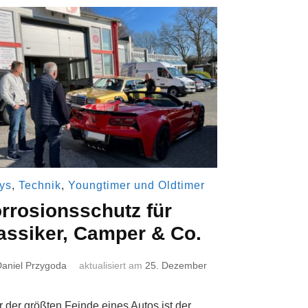
ys
,
Technik
,
Youngtimer und Oldtimer
rrosionsschutz für
assiker, Camper & Co.
aniel Przygoda
aktualisiert am
25. Dezember
r der größten Feinde eines Autos ist der