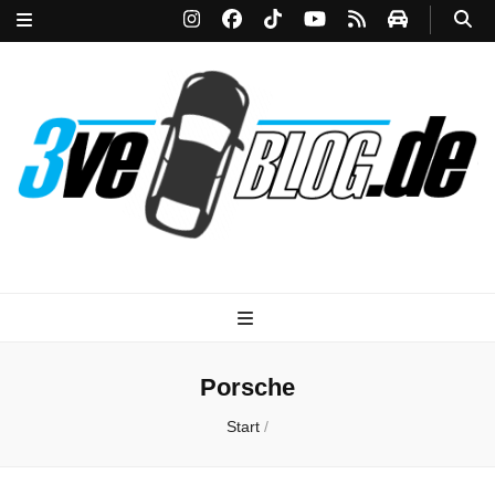
3ve-Blog.de
Das Automagazin mit Drive!
Porsche
Start
/