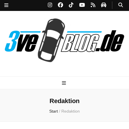
3ve-Blog.de
Das Automagazin mit Drive!
Redaktion
Start
/
Redaktion