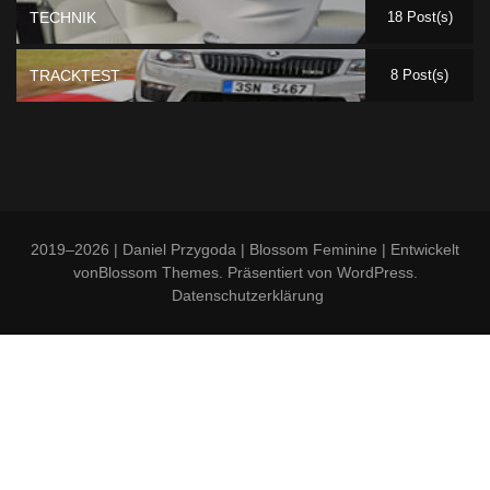
TECHNIK
18 Post(s)
TRACKTEST
8 Post(s)
2019–2026 | Daniel Przygoda |
Blossom Feminine | Entwickelt
von
Blossom Themes
. Präsentiert von
WordPress
.
Datenschutzerklärung