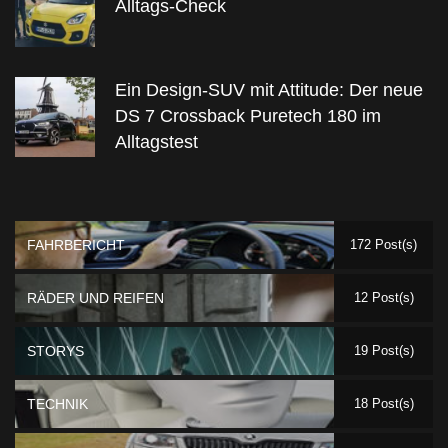
Alltags-Check
Ein Design-SUV mit Attitude: Der neue
DS 7 Crossback Puretech 180 im
Alltagstest
FAHRBERICHT
172 Post(s)
RÄDER UND REIFEN
12 Post(s)
STORYS
19 Post(s)
TECHNIK
18 Post(s)