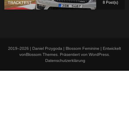
TRACKTEST
8 Post(s)
2019–2026 | Daniel Przygoda |
Blossom Feminine | Entwickelt
von
Blossom Themes
. Präsentiert von
WordPress
.
Datenschutzerklärung