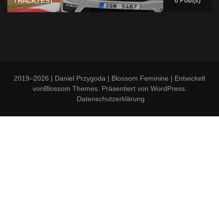
TRACKTEST
8 Post(s)
2019–2026 | Daniel Przygoda |
Blossom Feminine | Entwickelt
von
Blossom Themes
. Präsentiert von
WordPress
.
Datenschutzerklärung