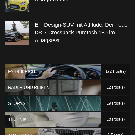
Ein Design-SUV mit Attitude: Der neue
DS 7 Crossback Puretech 180 im
Alltagstest
FAHRBERICHT
172 Post(s)
RÄDER UND REIFEN
12 Post(s)
STORYS
19 Post(s)
TECHNIK
18 Post(s)