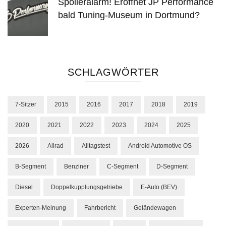
Spoileralarm! Eröffnet JP Performance
bald Tuning-Museum in Dortmund?
SCHLAGWÖRTER
7-Sitzer
2015
2016
2017
2018
2019
2020
2021
2022
2023
2024
2025
2026
Allrad
Alltagstest
Android Automotive OS
B-Segment
Benziner
C-Segment
D-Segment
Diesel
Doppelkupplungsgetriebe
E-Auto (BEV)
Experten-Meinung
Fahrbericht
Geländewagen