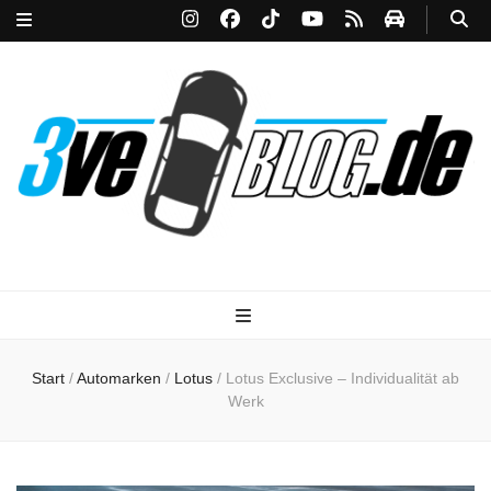
3ve-Blog.de
Das Automagazin mit Drive!
Start
/
Automarken
/
Lotus
/
Lotus Exclusive – Individualität ab
Werk