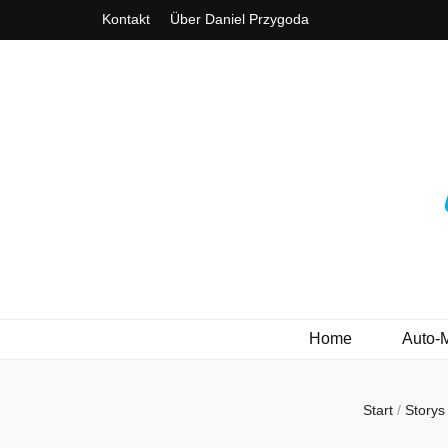
Kontakt
Über Daniel Przygoda
3ve-Blog.de
Das Automagazin mit Drive!
Home
Auto-
Start
/
Story