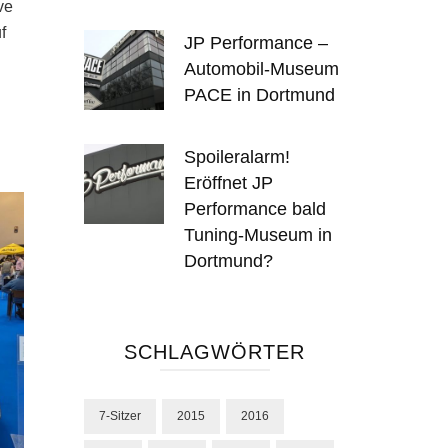
ve
f
JP Performance –
Automobil-Museum
PACE in Dortmund
.
Spoileralarm!
Eröffnet JP
Performance bald
Tuning-Museum in
Dortmund?
SCHLAGWÖRTER
7-Sitzer
2015
2016