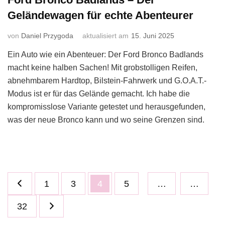
Geländewagen für echte Abenteurer
von
Daniel Przygoda
aktualisiert am
15. Juni 2025
Ein Auto wie ein Abenteuer: Der Ford Bronco Badlands
macht keine halben Sachen! Mit grobstolligen Reifen,
abnehmbarem Hardtop, Bilstein-Fahrwerk und G.O.A.T.-
Modus ist er für das Gelände gemacht. Ich habe die
kompromisslose Variante getestet und herausgefunden,
was der neue Bronco kann und wo seine Grenzen sind.
Seitennummerierung
Seite
Seite
Seite
Seite
1
3
4
5
…
…
der
Beiträge
Seite
32