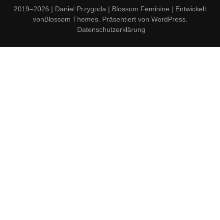
2019–2026 | Daniel Przygoda |
Blossom Feminine | Entwickelt
von
Blossom Themes
. Präsentiert von
WordPress
.
Datenschutzerklärung