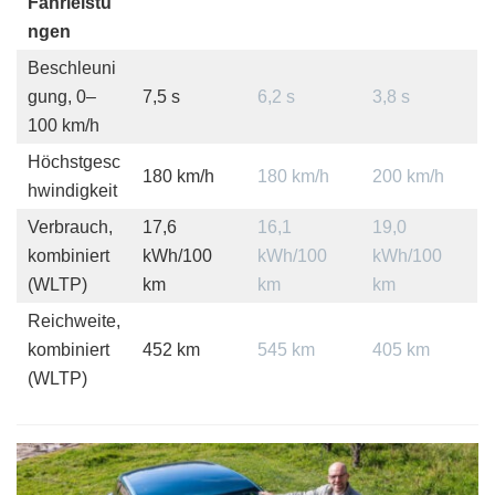
Fahrleistu
ngen
Beschleuni
gung, 0–
7,5 s
6,2 s
3,8 s
100 km/h
Höchstgesc
180 km/h
180 km/h
200 km/h
hwindigkeit
Verbrauch,
17,6
16,1
19,0
kombiniert
kWh/100
kWh/100
kWh/100
(WLTP)
km
km
km
Reichweite,
kombiniert
452 km
545 km
405 km
(WLTP)