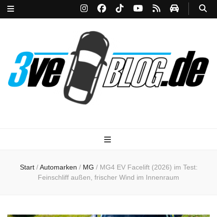
3ve-Blog.de
Das Automagazin mit Drive!
Start
/
Automarken
/
MG
/
MG4 EV Facelift (2026) im Test:
Feinschliff außen, frischer Wind im Innenraum