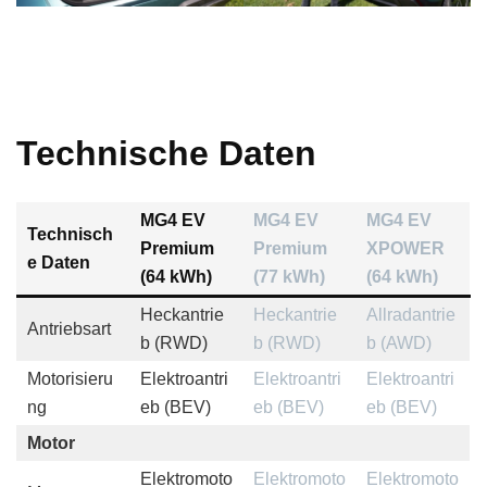
Technische Daten
MG4 EV
MG4 EV
MG4 EV
Technisch
Premium
Premium
XPOWER
e Daten
(64 kWh)
(77 kWh)
(64 kWh)
Heckantrie
Heckantrie
Allradantrie
Antriebsart
b (RWD)
b (RWD)
b (AWD)
Motorisieru
Elektroantri
Elektroantri
Elektroantri
ng
eb (BEV)
eb (BEV)
eb (BEV)
Motor
Elektromoto
Elektromoto
Elektromoto