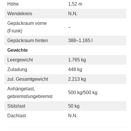
Höhe
1,52 m
Wendekreis
N.N.
Gepäckraum vorne
–
(Frunk)
Gepäckraum hinten
388–1.165 l
Gewichte
Leergewicht
1.765 kg
Zuladung
448 kg
zul. Gesamtgewicht
2.213 kg
Anhängelast,
500 kg/500 kg
gebremst/ungebremst
Stützlast
50 kg
Dachlast
N.N.