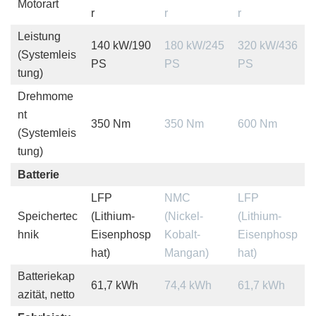
Motorart
r
r
r
Leistung
140 kW/190
180 kW/245
320 kW/436
(Systemleis
PS
PS
PS
tung)
Drehmome
nt
350 Nm
350 Nm
600 Nm
(Systemleis
tung)
Batterie
LFP
NMC
LFP
Speichertec
(Lithium-
(Nickel-
(Lithium-
hnik
Eisenphosp
Kobalt-
Eisenphosp
hat)
Mangan)
hat)
Batteriekap
61,7 kWh
74,4 kWh
61,7 kWh
azität, netto