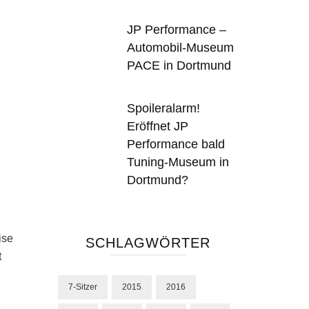
JP Performance –
Automobil-Museum
PACE in Dortmund
Spoileralarm!
Eröffnet JP
Performance bald
Tuning-Museum in
Dortmund?
ise
SCHLAGWÖRTER
t
7-Sitzer
2015
2016
n