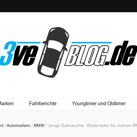
Marken
Fahrberichte
Youngtimer und Oldtimer
rt
/
Automarken
/
BMW
/
Junge Gebrauchte: Winterräder für meinen 