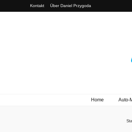
Kontakt
Über Daniel Przygoda
3ve-Blog.de
Das Automagazin mit Drive!
Home
Auto-
Sta