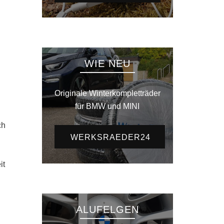
WIE NEU
Originale Winterkompletträder
für BMW und MINI
ch
WERKSRAEDER24
it
ALUFELGEN