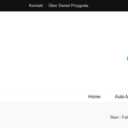
Kontakt
Über Daniel Przygoda
3ve-Blog.de
Das Automagazin mit Drive!
Home
Auto-
Start
/
Fah