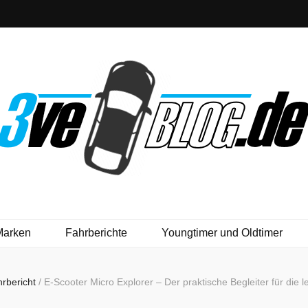
Marken
Fahrberichte
Youngtimer und Oldtimer
rbericht
/
E-Scooter Micro Explorer – Der praktische Begleiter für die l