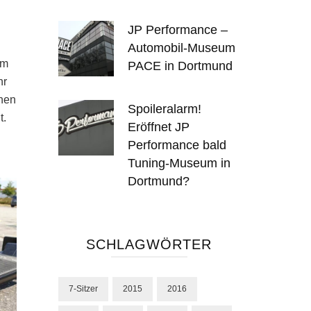
JP Performance –
Automobil-Museum
um
PACE in Dortmund
hr
inen
Spoileralarm!
t.
Eröffnet JP
Performance bald
Tuning-Museum in
Dortmund?
SCHLAGWÖRTER
7-Sitzer
2015
2016