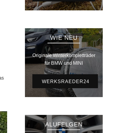
WIE NEU
Originale Winterkompletträder
für BMW und MINI
as
WERKSRAEDER24
ALUFELGEN