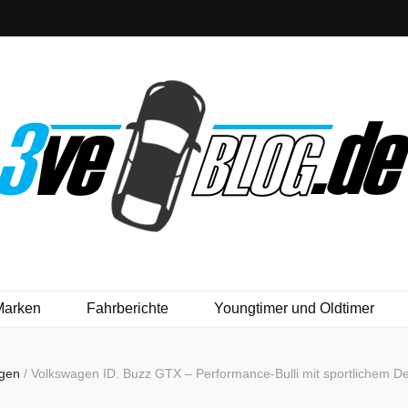
Marken
Fahrberichte
Youngtimer und Oldtimer
agen
/
Volkswagen ID. Buzz GTX – Performance-Bulli mit sportlichem Des