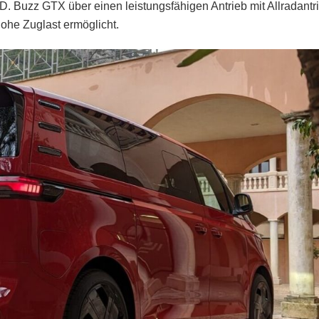
D. Buzz GTX über einen leistungsfähigen Antrieb mit Allradantr
hohe Zuglast ermöglicht.