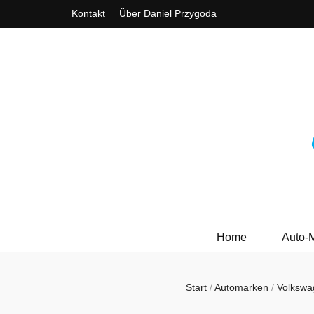
Kontakt
Über Daniel Przygoda
3ve-Blog.de
Das Automagazin mit Drive!
Home
Auto-
Start
/
Automarken
/
Volksw